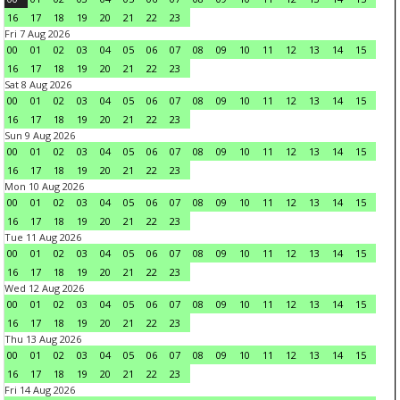
16
17
18
19
20
21
22
23
Fri 7 Aug 2026
00
01
02
03
04
05
06
07
08
09
10
11
12
13
14
15
16
17
18
19
20
21
22
23
Sat 8 Aug 2026
00
01
02
03
04
05
06
07
08
09
10
11
12
13
14
15
16
17
18
19
20
21
22
23
Sun 9 Aug 2026
00
01
02
03
04
05
06
07
08
09
10
11
12
13
14
15
16
17
18
19
20
21
22
23
Mon 10 Aug 2026
00
01
02
03
04
05
06
07
08
09
10
11
12
13
14
15
16
17
18
19
20
21
22
23
Tue 11 Aug 2026
00
01
02
03
04
05
06
07
08
09
10
11
12
13
14
15
16
17
18
19
20
21
22
23
Wed 12 Aug 2026
00
01
02
03
04
05
06
07
08
09
10
11
12
13
14
15
16
17
18
19
20
21
22
23
Thu 13 Aug 2026
00
01
02
03
04
05
06
07
08
09
10
11
12
13
14
15
16
17
18
19
20
21
22
23
Fri 14 Aug 2026