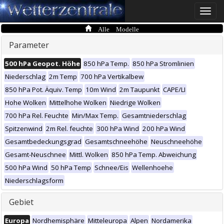
Toggle
naviga
Alle Modelle
Parameter
500 hPa Geopot. Höhe
850 hPa Temp.
850 hPa Stromlinien
Niederschlag
2m Temp
700 hPa Vertikalbew
850 hPa Pot. Äquiv. Temp
10m Wind
2m Taupunkt
CAPE/LI
Hohe Wolken
Mittelhohe Wolken
Niedrige Wolken
700 hPa Rel. Feuchte
Min/Max Temp.
Gesamtniederschlag
Spitzenwind
2m Rel. feuchte
300 hPa Wind
200 hPa Wind
Gesamtbedeckungsgrad
Gesamtschneehöhe
Neuschneehöhe
Gesamt-Neuschnee
Mittl. Wolken
850 hPa Temp. Abweichung
500 hPa Wind
50 hPa Temp
Schnee/Eis
Wellenhoehe
Niederschlagsform
Gebiet
Europa
Nordhemisphäre
Mitteleuropa
Alpen
Nordamerika