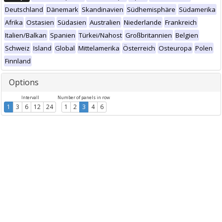
Deutschland
Dänemark
Skandinavien
Südhemisphäre
Südamerika
Afrika
Ostasien
Südasien
Australien
Niederlande
Frankreich
Italien/Balkan
Spanien
Türkei/Nahost
Großbritannien
Belgien
Schweiz
Island
Global
Mittelamerika
Österreich
Osteuropa
Polen
Finnland
Options
Intervall
Number of panels in row
1
3
6
12
24
1
2
3
4
6