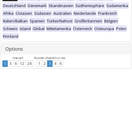
Deutschland
Dänemark
Skandinavien
Südhemisphäre
Südamerika
Afrika
Ostasien
Südasien
Australien
Niederlande
Frankreich
Italien/Balkan
Spanien
Türkei/Nahost
Großbritannien
Belgien
Schweiz
Island
Global
Mittelamerika
Österreich
Osteuropa
Polen
Finnland
Options
Intervall
Number of panels in row
1
3
6
12
24
1
2
3
4
6