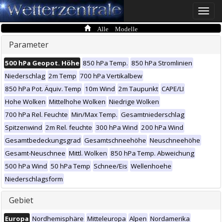
Toggle
naviga
Alle Modelle
Parameter
500 hPa Geopot. Höhe
850 hPa Temp.
850 hPa Stromlinien
Niederschlag
2m Temp
700 hPa Vertikalbew
850 hPa Pot. Äquiv. Temp
10m Wind
2m Taupunkt
CAPE/LI
Hohe Wolken
Mittelhohe Wolken
Niedrige Wolken
700 hPa Rel. Feuchte
Min/Max Temp.
Gesamtniederschlag
Spitzenwind
2m Rel. feuchte
300 hPa Wind
200 hPa Wind
Gesamtbedeckungsgrad
Gesamtschneehöhe
Neuschneehöhe
Gesamt-Neuschnee
Mittl. Wolken
850 hPa Temp. Abweichung
500 hPa Wind
50 hPa Temp
Schnee/Eis
Wellenhoehe
Niederschlagsform
Gebiet
Europa
Nordhemisphäre
Mitteleuropa
Alpen
Nordamerika