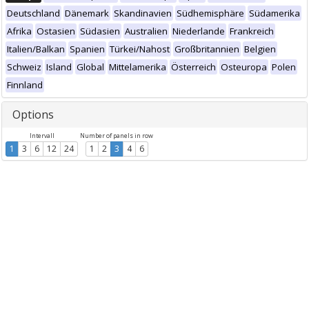
Deutschland
Dänemark
Skandinavien
Südhemisphäre
Südamerika
Afrika
Ostasien
Südasien
Australien
Niederlande
Frankreich
Italien/Balkan
Spanien
Türkei/Nahost
Großbritannien
Belgien
Schweiz
Island
Global
Mittelamerika
Österreich
Osteuropa
Polen
Finnland
Options
Intervall
Number of panels in row
1
3
6
12
24
1
2
3
4
6