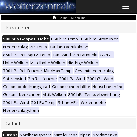
Toggle
naviga
Alle Modelle
Parameter
500 hPa Geopot. Höhe
850 hPa Temp.
850 hPa Stromlinien
Niederschlag
2m Temp
700 hPa Vertikalbew
850 hPa Pot. Äquiv. Temp
10m Wind
2m Taupunkt
CAPE/LI
Hohe Wolken
Mittelhohe Wolken
Niedrige Wolken
700 hPa Rel. Feuchte
Min/Max Temp.
Gesamtniederschlag
Spitzenwind
2m Rel. feuchte
300 hPa Wind
200 hPa Wind
Gesamtbedeckungsgrad
Gesamtschneehöhe
Neuschneehöhe
Gesamt-Neuschnee
Mittl. Wolken
850 hPa Temp. Abweichung
500 hPa Wind
50 hPa Temp
Schnee/Eis
Wellenhoehe
Niederschlagsform
Gebiet
Europa
Nordhemisphäre
Mitteleuropa
Alpen
Nordamerika