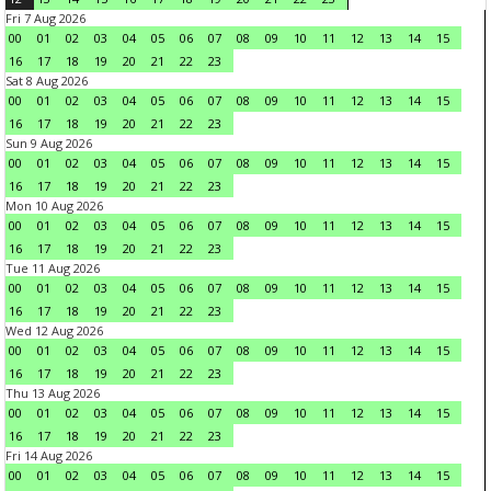
Fri 7 Aug 2026
00
01
02
03
04
05
06
07
08
09
10
11
12
13
14
15
16
17
18
19
20
21
22
23
Sat 8 Aug 2026
00
01
02
03
04
05
06
07
08
09
10
11
12
13
14
15
16
17
18
19
20
21
22
23
Sun 9 Aug 2026
00
01
02
03
04
05
06
07
08
09
10
11
12
13
14
15
16
17
18
19
20
21
22
23
Mon 10 Aug 2026
00
01
02
03
04
05
06
07
08
09
10
11
12
13
14
15
16
17
18
19
20
21
22
23
Tue 11 Aug 2026
00
01
02
03
04
05
06
07
08
09
10
11
12
13
14
15
16
17
18
19
20
21
22
23
Wed 12 Aug 2026
00
01
02
03
04
05
06
07
08
09
10
11
12
13
14
15
16
17
18
19
20
21
22
23
Thu 13 Aug 2026
00
01
02
03
04
05
06
07
08
09
10
11
12
13
14
15
16
17
18
19
20
21
22
23
Fri 14 Aug 2026
00
01
02
03
04
05
06
07
08
09
10
11
12
13
14
15