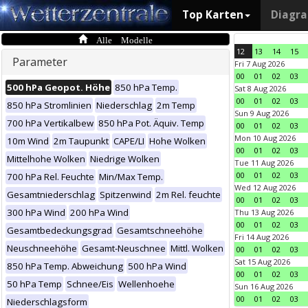
Top Karten
Diagr
Alle Modelle
12
13
14
15
Parameter
Fri 7 Aug 2026
00
01
02
03
500 hPa Geopot. Höhe
850 hPa Temp.
Sat 8 Aug 2026
00
01
02
03
850 hPa Stromlinien
Niederschlag
2m Temp
Sun 9 Aug 2026
700 hPa Vertikalbew
850 hPa Pot. Äquiv. Temp
00
01
02
03
Mon 10 Aug 2026
10m Wind
2m Taupunkt
CAPE/LI
Hohe Wolken
00
01
02
03
Mittelhohe Wolken
Niedrige Wolken
Tue 11 Aug 2026
00
01
02
03
700 hPa Rel. Feuchte
Min/Max Temp.
Wed 12 Aug 2026
Gesamtniederschlag
Spitzenwind
2m Rel. feuchte
00
01
02
03
300 hPa Wind
200 hPa Wind
Thu 13 Aug 2026
00
01
02
03
Gesamtbedeckungsgrad
Gesamtschneehöhe
Fri 14 Aug 2026
Neuschneehöhe
Gesamt-Neuschnee
Mittl. Wolken
00
01
02
03
Sat 15 Aug 2026
850 hPa Temp. Abweichung
500 hPa Wind
00
01
02
03
50 hPa Temp
Schnee/Eis
Wellenhoehe
Sun 16 Aug 2026
00
01
02
03
Niederschlagsform