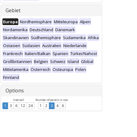
Gebiet
Europa
Nordhemisphäre
Mitteleuropa
Alpen
Nordamerika
Deutschland
Dänemark
Skandinavien
Südhemisphäre
Südamerika
Afrika
Ostasien
Südasien
Australien
Niederlande
Frankreich
Italien/Balkan
Spanien
Türkei/Nahost
Großbritannien
Belgien
Schweiz
Island
Global
Mittelamerika
Österreich
Osteuropa
Polen
Finnland
Options
Intervall
Number of panels in row
1
3
6
12
24
1
2
3
4
6