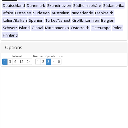
Deutschland
Dänemark
Skandinavien
Südhemisphäre
Südamerika
Afrika
Ostasien
Südasien
Australien
Niederlande
Frankreich
Italien/Balkan
Spanien
Türkei/Nahost
Großbritannien
Belgien
Schweiz
Island
Global
Mittelamerika
Österreich
Osteuropa
Polen
Finnland
Options
Intervall
Number of panels in row
1
3
6
12
24
1
2
3
4
6