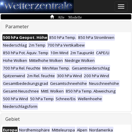
Toggle
naviga
Alle Modelle
Parameter
500 hPa Geopot. Höhe
850 hPa Temp.
850 hPa Stromlinien
Niederschlag
2m Temp
700 hPa Vertikalbew
850 hPa Pot. Äquiv. Temp
10m Wind
2m Taupunkt
CAPE/LI
Hohe Wolken
Mittelhohe Wolken
Niedrige Wolken
700 hPa Rel. Feuchte
Min/Max Temp.
Gesamtniederschlag
Spitzenwind
2m Rel. feuchte
300 hPa Wind
200 hPa Wind
Gesamtbedeckungsgrad
Gesamtschneehöhe
Neuschneehöhe
Gesamt-Neuschnee
Mittl. Wolken
850 hPa Temp. Abweichung
500 hPa Wind
50 hPa Temp
Schnee/Eis
Wellenhoehe
Niederschlagsform
Gebiet
Europa
Nordhemisphäre
Mitteleuropa
Alpen
Nordamerika