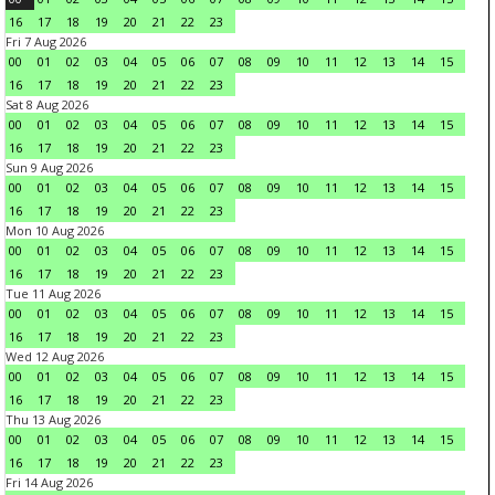
16
17
18
19
20
21
22
23
Fri 7 Aug 2026
00
01
02
03
04
05
06
07
08
09
10
11
12
13
14
15
16
17
18
19
20
21
22
23
Sat 8 Aug 2026
00
01
02
03
04
05
06
07
08
09
10
11
12
13
14
15
16
17
18
19
20
21
22
23
Sun 9 Aug 2026
00
01
02
03
04
05
06
07
08
09
10
11
12
13
14
15
16
17
18
19
20
21
22
23
Mon 10 Aug 2026
00
01
02
03
04
05
06
07
08
09
10
11
12
13
14
15
16
17
18
19
20
21
22
23
Tue 11 Aug 2026
00
01
02
03
04
05
06
07
08
09
10
11
12
13
14
15
16
17
18
19
20
21
22
23
Wed 12 Aug 2026
00
01
02
03
04
05
06
07
08
09
10
11
12
13
14
15
16
17
18
19
20
21
22
23
Thu 13 Aug 2026
00
01
02
03
04
05
06
07
08
09
10
11
12
13
14
15
16
17
18
19
20
21
22
23
Fri 14 Aug 2026