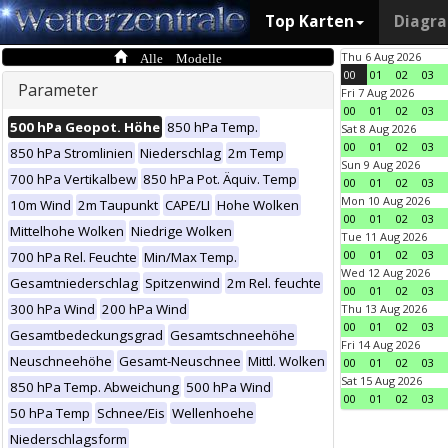
Top Karten
Diagr
Alle Modelle
Thu 6 Aug 2026
00
01
02
03
Parameter
Fri 7 Aug 2026
00
01
02
03
500 hPa Geopot. Höhe
850 hPa Temp.
Sat 8 Aug 2026
00
01
02
03
850 hPa Stromlinien
Niederschlag
2m Temp
Sun 9 Aug 2026
700 hPa Vertikalbew
850 hPa Pot. Äquiv. Temp
00
01
02
03
Mon 10 Aug 2026
10m Wind
2m Taupunkt
CAPE/LI
Hohe Wolken
00
01
02
03
Mittelhohe Wolken
Niedrige Wolken
Tue 11 Aug 2026
00
01
02
03
700 hPa Rel. Feuchte
Min/Max Temp.
Wed 12 Aug 2026
Gesamtniederschlag
Spitzenwind
2m Rel. feuchte
00
01
02
03
300 hPa Wind
200 hPa Wind
Thu 13 Aug 2026
00
01
02
03
Gesamtbedeckungsgrad
Gesamtschneehöhe
Fri 14 Aug 2026
Neuschneehöhe
Gesamt-Neuschnee
Mittl. Wolken
00
01
02
03
Sat 15 Aug 2026
850 hPa Temp. Abweichung
500 hPa Wind
00
01
02
03
50 hPa Temp
Schnee/Eis
Wellenhoehe
Niederschlagsform