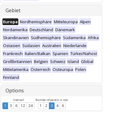
Gebiet
Europa
Nordhemisphäre
Mitteleuropa
Alpen
Nordamerika
Deutschland
Dänemark
Skandinavien
Südhemisphäre
Südamerika
Afrika
Ostasien
Südasien
Australien
Niederlande
Frankreich
Italien/Balkan
Spanien
Türkei/Nahost
Großbritannien
Belgien
Schweiz
Island
Global
Mittelamerika
Österreich
Osteuropa
Polen
Finnland
Options
Intervall
Number of panels in row
1
3
6
12
24
1
2
3
4
6