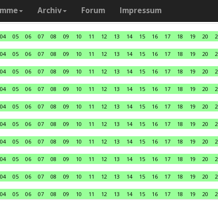
amme
Archiv
Forum
Impressum
04
05
06
07
08
09
10
11
12
13
14
15
16
17
18
19
20
2
04
05
06
07
08
09
10
11
12
13
14
15
16
17
18
19
20
2
04
05
06
07
08
09
10
11
12
13
14
15
16
17
18
19
20
2
04
05
06
07
08
09
10
11
12
13
14
15
16
17
18
19
20
2
04
05
06
07
08
09
10
11
12
13
14
15
16
17
18
19
20
2
04
05
06
07
08
09
10
11
12
13
14
15
16
17
18
19
20
2
04
05
06
07
08
09
10
11
12
13
14
15
16
17
18
19
20
2
04
05
06
07
08
09
10
11
12
13
14
15
16
17
18
19
20
2
04
05
06
07
08
09
10
11
12
13
14
15
16
17
18
19
20
2
04
05
06
07
08
09
10
11
12
13
14
15
16
17
18
19
20
2