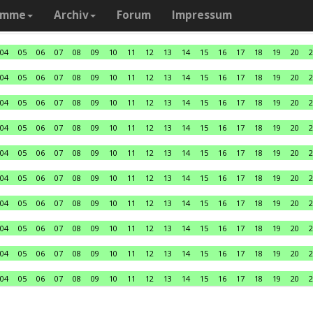
amme
Archiv
Forum
Impressum
04
05
06
07
08
09
10
11
12
13
14
15
16
17
18
19
20
2
04
05
06
07
08
09
10
11
12
13
14
15
16
17
18
19
20
2
04
05
06
07
08
09
10
11
12
13
14
15
16
17
18
19
20
2
04
05
06
07
08
09
10
11
12
13
14
15
16
17
18
19
20
2
04
05
06
07
08
09
10
11
12
13
14
15
16
17
18
19
20
2
04
05
06
07
08
09
10
11
12
13
14
15
16
17
18
19
20
2
04
05
06
07
08
09
10
11
12
13
14
15
16
17
18
19
20
2
04
05
06
07
08
09
10
11
12
13
14
15
16
17
18
19
20
2
04
05
06
07
08
09
10
11
12
13
14
15
16
17
18
19
20
2
04
05
06
07
08
09
10
11
12
13
14
15
16
17
18
19
20
2