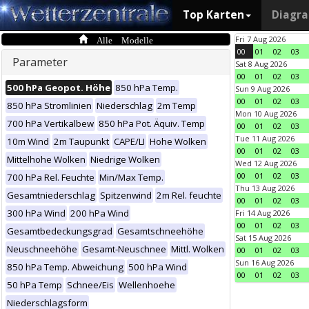
Top Karten
Diagr
Alle Modelle
Fri 7 Aug 2026
00
01
02
03
Parameter
Sat 8 Aug 2026
00
01
02
03
500 hPa Geopot. Höhe
850 hPa Temp.
Sun 9 Aug 2026
00
01
02
03
850 hPa Stromlinien
Niederschlag
2m Temp
Mon 10 Aug 2026
700 hPa Vertikalbew
850 hPa Pot. Äquiv. Temp
00
01
02
03
Tue 11 Aug 2026
10m Wind
2m Taupunkt
CAPE/LI
Hohe Wolken
00
01
02
03
Mittelhohe Wolken
Niedrige Wolken
Wed 12 Aug 2026
00
01
02
03
700 hPa Rel. Feuchte
Min/Max Temp.
Thu 13 Aug 2026
Gesamtniederschlag
Spitzenwind
2m Rel. feuchte
00
01
02
03
300 hPa Wind
200 hPa Wind
Fri 14 Aug 2026
00
01
02
03
Gesamtbedeckungsgrad
Gesamtschneehöhe
Sat 15 Aug 2026
Neuschneehöhe
Gesamt-Neuschnee
Mittl. Wolken
00
01
02
03
Sun 16 Aug 2026
850 hPa Temp. Abweichung
500 hPa Wind
00
01
02
03
50 hPa Temp
Schnee/Eis
Wellenhoehe
Niederschlagsform