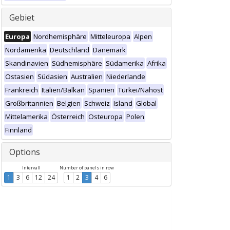
Gebiet
Europa
Nordhemisphäre
Mitteleuropa
Alpen
Nordamerika
Deutschland
Dänemark
Skandinavien
Südhemisphäre
Südamerika
Afrika
Ostasien
Südasien
Australien
Niederlande
Frankreich
Italien/Balkan
Spanien
Türkei/Nahost
Großbritannien
Belgien
Schweiz
Island
Global
Mittelamerika
Österreich
Osteuropa
Polen
Finnland
Options
Intervall
Number of panels in row
1
3
6
12
24
1
2
3
4
6