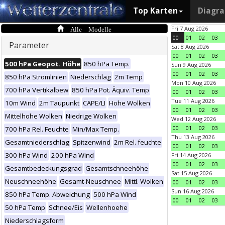
Top Karten
Diagr
Alle Modelle
Fri 7 Aug 2026
00
01
02
03
Parameter
Sat 8 Aug 2026
00
01
02
03
500 hPa Geopot. Höhe
850 hPa Temp.
Sun 9 Aug 2026
00
01
02
03
850 hPa Stromlinien
Niederschlag
2m Temp
Mon 10 Aug 2026
700 hPa Vertikalbew
850 hPa Pot. Äquiv. Temp
00
01
02
03
Tue 11 Aug 2026
10m Wind
2m Taupunkt
CAPE/LI
Hohe Wolken
00
01
02
03
Mittelhohe Wolken
Niedrige Wolken
Wed 12 Aug 2026
00
01
02
03
700 hPa Rel. Feuchte
Min/Max Temp.
Thu 13 Aug 2026
Gesamtniederschlag
Spitzenwind
2m Rel. feuchte
00
01
02
03
300 hPa Wind
200 hPa Wind
Fri 14 Aug 2026
00
01
02
03
Gesamtbedeckungsgrad
Gesamtschneehöhe
Sat 15 Aug 2026
Neuschneehöhe
Gesamt-Neuschnee
Mittl. Wolken
00
01
02
03
Sun 16 Aug 2026
850 hPa Temp. Abweichung
500 hPa Wind
00
01
02
03
50 hPa Temp
Schnee/Eis
Wellenhoehe
Niederschlagsform