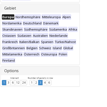
Gebiet
Europa
Nordhemisphäre
Mitteleuropa
Alpen
Nordamerika
Deutschland
Dänemark
Skandinavien
Südhemisphäre
Südamerika
Afrika
Ostasien
Südasien
Australien
Niederlande
Frankreich
Italien/Balkan
Spanien
Türkei/Nahost
Großbritannien
Belgien
Schweiz
Island
Global
Mittelamerika
Österreich
Osteuropa
Polen
Finnland
Options
Intervall
Number of panels in row
1
3
6
12
24
1
2
3
4
6