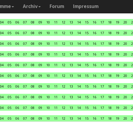
amme
Archiv
Forum
Impressum
04
05
06
07
08
09
10
11
12
13
14
15
16
17
18
19
20
2
04
05
06
07
08
09
10
11
12
13
14
15
16
17
18
19
20
2
04
05
06
07
08
09
10
11
12
13
14
15
16
17
18
19
20
2
04
05
06
07
08
09
10
11
12
13
14
15
16
17
18
19
20
2
04
05
06
07
08
09
10
11
12
13
14
15
16
17
18
19
20
2
04
05
06
07
08
09
10
11
12
13
14
15
16
17
18
19
20
2
04
05
06
07
08
09
10
11
12
13
14
15
16
17
18
19
20
2
04
05
06
07
08
09
10
11
12
13
14
15
16
17
18
19
20
2
04
05
06
07
08
09
10
11
12
13
14
15
16
17
18
19
20
2
04
05
06
07
08
09
10
11
12
13
14
15
16
17
18
19
20
2