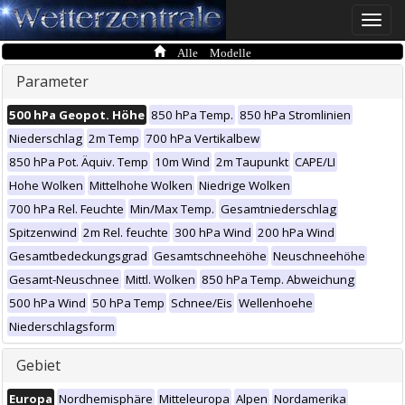
Toggle
naviga
Alle Modelle
Parameter
500 hPa Geopot. Höhe
850 hPa Temp.
850 hPa Stromlinien
Niederschlag
2m Temp
700 hPa Vertikalbew
850 hPa Pot. Äquiv. Temp
10m Wind
2m Taupunkt
CAPE/LI
Hohe Wolken
Mittelhohe Wolken
Niedrige Wolken
700 hPa Rel. Feuchte
Min/Max Temp.
Gesamtniederschlag
Spitzenwind
2m Rel. feuchte
300 hPa Wind
200 hPa Wind
Gesamtbedeckungsgrad
Gesamtschneehöhe
Neuschneehöhe
Gesamt-Neuschnee
Mittl. Wolken
850 hPa Temp. Abweichung
500 hPa Wind
50 hPa Temp
Schnee/Eis
Wellenhoehe
Niederschlagsform
Gebiet
Europa
Nordhemisphäre
Mitteleuropa
Alpen
Nordamerika