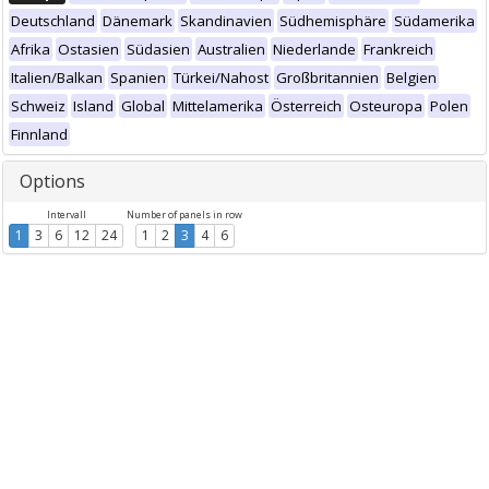
Deutschland
Dänemark
Skandinavien
Südhemisphäre
Südamerika
Afrika
Ostasien
Südasien
Australien
Niederlande
Frankreich
Italien/Balkan
Spanien
Türkei/Nahost
Großbritannien
Belgien
Schweiz
Island
Global
Mittelamerika
Österreich
Osteuropa
Polen
Finnland
Options
Intervall
Number of panels in row
1
3
6
12
24
1
2
3
4
6