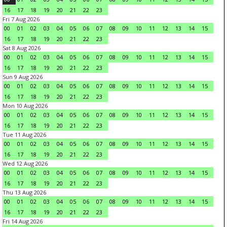
16
17
18
19
20
21
22
23
Fri 7 Aug 2026
00
01
02
03
04
05
06
07
08
09
10
11
12
13
14
15
16
17
18
19
20
21
22
23
Sat 8 Aug 2026
00
01
02
03
04
05
06
07
08
09
10
11
12
13
14
15
16
17
18
19
20
21
22
23
Sun 9 Aug 2026
00
01
02
03
04
05
06
07
08
09
10
11
12
13
14
15
16
17
18
19
20
21
22
23
Mon 10 Aug 2026
00
01
02
03
04
05
06
07
08
09
10
11
12
13
14
15
16
17
18
19
20
21
22
23
Tue 11 Aug 2026
00
01
02
03
04
05
06
07
08
09
10
11
12
13
14
15
16
17
18
19
20
21
22
23
Wed 12 Aug 2026
00
01
02
03
04
05
06
07
08
09
10
11
12
13
14
15
16
17
18
19
20
21
22
23
Thu 13 Aug 2026
00
01
02
03
04
05
06
07
08
09
10
11
12
13
14
15
16
17
18
19
20
21
22
23
Fri 14 Aug 2026