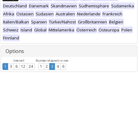
Deutschland
Dänemark
Skandinavien
Südhemisphäre
Südamerika
Afrika
Ostasien
Südasien
Australien
Niederlande
Frankreich
Italien/Balkan
Spanien
Türkei/Nahost
Großbritannien
Belgien
Schweiz
Island
Global
Mittelamerika
Österreich
Osteuropa
Polen
Finnland
Options
Intervall
Number of panels in row
1
3
6
12
24
1
2
3
4
6