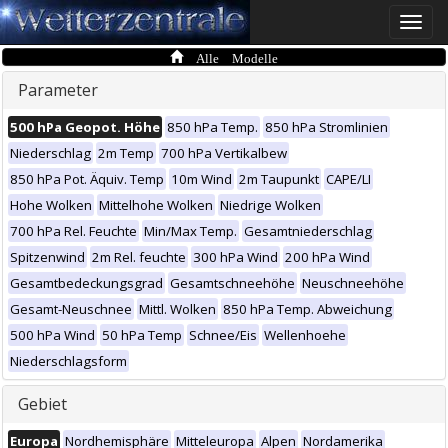
Toggle
naviga
Alle Modelle
Parameter
500 hPa Geopot. Höhe
850 hPa Temp.
850 hPa Stromlinien
Niederschlag
2m Temp
700 hPa Vertikalbew
850 hPa Pot. Äquiv. Temp
10m Wind
2m Taupunkt
CAPE/LI
Hohe Wolken
Mittelhohe Wolken
Niedrige Wolken
700 hPa Rel. Feuchte
Min/Max Temp.
Gesamtniederschlag
Spitzenwind
2m Rel. feuchte
300 hPa Wind
200 hPa Wind
Gesamtbedeckungsgrad
Gesamtschneehöhe
Neuschneehöhe
Gesamt-Neuschnee
Mittl. Wolken
850 hPa Temp. Abweichung
500 hPa Wind
50 hPa Temp
Schnee/Eis
Wellenhoehe
Niederschlagsform
Gebiet
Europa
Nordhemisphäre
Mitteleuropa
Alpen
Nordamerika