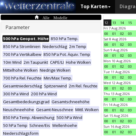
Top Karten
Diagr
Alle Modelle
12
13
14
15
Parameter
Fri 7 Aug 2026
00
01
02
03
500 hPa Geopot. Höhe
850 hPa Temp.
Sat 8 Aug 2026
00
01
02
03
850 hPa Stromlinien
Niederschlag
2m Temp
Sun 9 Aug 2026
700 hPa Vertikalbew
850 hPa Pot. Äquiv. Temp
00
01
02
03
Mon 10 Aug 2026
10m Wind
2m Taupunkt
CAPE/LI
Hohe Wolken
00
01
02
03
Mittelhohe Wolken
Niedrige Wolken
Tue 11 Aug 2026
00
01
02
03
700 hPa Rel. Feuchte
Min/Max Temp.
Wed 12 Aug 2026
Gesamtniederschlag
Spitzenwind
2m Rel. feuchte
00
01
02
03
300 hPa Wind
200 hPa Wind
Thu 13 Aug 2026
00
01
02
03
Gesamtbedeckungsgrad
Gesamtschneehöhe
Fri 14 Aug 2026
Neuschneehöhe
Gesamt-Neuschnee
Mittl. Wolken
00
01
02
03
Sat 15 Aug 2026
850 hPa Temp. Abweichung
500 hPa Wind
00
01
02
03
50 hPa Temp
Schnee/Eis
Wellenhoehe
Sun 16 Aug 2026
00
01
02
03
Niederschlagsform