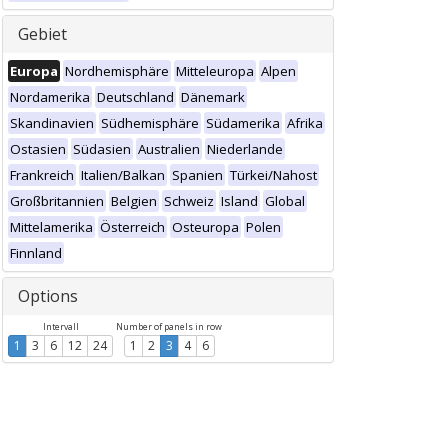
Gebiet
Europa
Nordhemisphäre
Mitteleuropa
Alpen
Nordamerika
Deutschland
Dänemark
Skandinavien
Südhemisphäre
Südamerika
Afrika
Ostasien
Südasien
Australien
Niederlande
Frankreich
Italien/Balkan
Spanien
Türkei/Nahost
Großbritannien
Belgien
Schweiz
Island
Global
Mittelamerika
Österreich
Osteuropa
Polen
Finnland
Options
Intervall
Number of panels in row
1
3
6
12
24
1
2
3
4
6