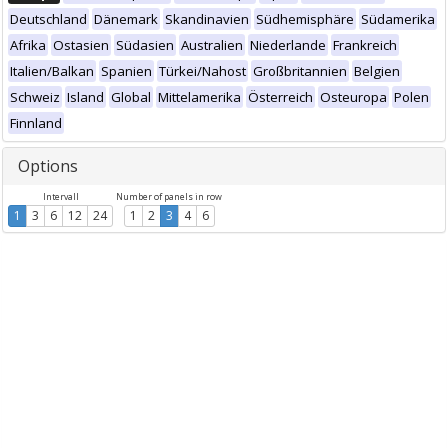
Deutschland
Dänemark
Skandinavien
Südhemisphäre
Südamerika
Afrika
Ostasien
Südasien
Australien
Niederlande
Frankreich
Italien/Balkan
Spanien
Türkei/Nahost
Großbritannien
Belgien
Schweiz
Island
Global
Mittelamerika
Österreich
Osteuropa
Polen
Finnland
Options
Intervall
Number of panels in row
1
3
6
12
24
1
2
3
4
6