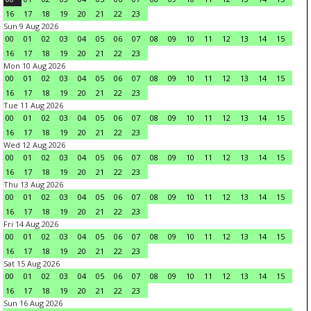
16
17
18
19
20
21
22
23
Sun 9 Aug 2026
00
01
02
03
04
05
06
07
08
09
10
11
12
13
14
15
16
17
18
19
20
21
22
23
Mon 10 Aug 2026
00
01
02
03
04
05
06
07
08
09
10
11
12
13
14
15
16
17
18
19
20
21
22
23
Tue 11 Aug 2026
00
01
02
03
04
05
06
07
08
09
10
11
12
13
14
15
16
17
18
19
20
21
22
23
Wed 12 Aug 2026
00
01
02
03
04
05
06
07
08
09
10
11
12
13
14
15
16
17
18
19
20
21
22
23
Thu 13 Aug 2026
00
01
02
03
04
05
06
07
08
09
10
11
12
13
14
15
16
17
18
19
20
21
22
23
Fri 14 Aug 2026
00
01
02
03
04
05
06
07
08
09
10
11
12
13
14
15
16
17
18
19
20
21
22
23
Sat 15 Aug 2026
00
01
02
03
04
05
06
07
08
09
10
11
12
13
14
15
16
17
18
19
20
21
22
23
Sun 16 Aug 2026