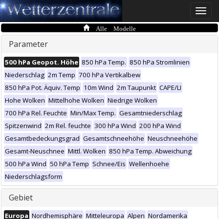
Toggle
naviga
Alle Modelle
Parameter
500 hPa Geopot. Höhe
850 hPa Temp.
850 hPa Stromlinien
Niederschlag
2m Temp
700 hPa Vertikalbew
850 hPa Pot. Äquiv. Temp
10m Wind
2m Taupunkt
CAPE/LI
Hohe Wolken
Mittelhohe Wolken
Niedrige Wolken
700 hPa Rel. Feuchte
Min/Max Temp.
Gesamtniederschlag
Spitzenwind
2m Rel. feuchte
300 hPa Wind
200 hPa Wind
Gesamtbedeckungsgrad
Gesamtschneehöhe
Neuschneehöhe
Gesamt-Neuschnee
Mittl. Wolken
850 hPa Temp. Abweichung
500 hPa Wind
50 hPa Temp
Schnee/Eis
Wellenhoehe
Niederschlagsform
Gebiet
Europa
Nordhemisphäre
Mitteleuropa
Alpen
Nordamerika