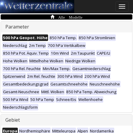
Toggle
naviga
Alle Modelle
Parameter
500 hPa Geopot. Höhe
850 hPa Temp.
850 hPa Stromlinien
Niederschlag
2m Temp
700 hPa Vertikalbew
850 hPa Pot. Äquiv. Temp
10m Wind
2m Taupunkt
CAPE/LI
Hohe Wolken
Mittelhohe Wolken
Niedrige Wolken
700 hPa Rel. Feuchte
Min/Max Temp.
Gesamtniederschlag
Spitzenwind
2m Rel. feuchte
300 hPa Wind
200 hPa Wind
Gesamtbedeckungsgrad
Gesamtschneehöhe
Neuschneehöhe
Gesamt-Neuschnee
Mittl. Wolken
850 hPa Temp. Abweichung
500 hPa Wind
50 hPa Temp
Schnee/Eis
Wellenhoehe
Niederschlagsform
Gebiet
Europa
Nordhemisphäre
Mitteleuropa
Alpen
Nordamerika