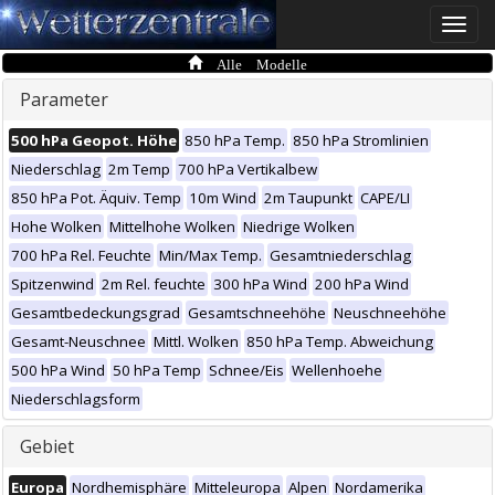
Toggle
naviga
Alle Modelle
Parameter
500 hPa Geopot. Höhe
850 hPa Temp.
850 hPa Stromlinien
Niederschlag
2m Temp
700 hPa Vertikalbew
850 hPa Pot. Äquiv. Temp
10m Wind
2m Taupunkt
CAPE/LI
Hohe Wolken
Mittelhohe Wolken
Niedrige Wolken
700 hPa Rel. Feuchte
Min/Max Temp.
Gesamtniederschlag
Spitzenwind
2m Rel. feuchte
300 hPa Wind
200 hPa Wind
Gesamtbedeckungsgrad
Gesamtschneehöhe
Neuschneehöhe
Gesamt-Neuschnee
Mittl. Wolken
850 hPa Temp. Abweichung
500 hPa Wind
50 hPa Temp
Schnee/Eis
Wellenhoehe
Niederschlagsform
Gebiet
Europa
Nordhemisphäre
Mitteleuropa
Alpen
Nordamerika