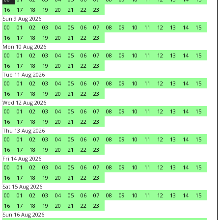
16
17
18
19
20
21
22
23
Sun 9 Aug 2026
00
01
02
03
04
05
06
07
08
09
10
11
12
13
14
15
16
17
18
19
20
21
22
23
Mon 10 Aug 2026
00
01
02
03
04
05
06
07
08
09
10
11
12
13
14
15
16
17
18
19
20
21
22
23
Tue 11 Aug 2026
00
01
02
03
04
05
06
07
08
09
10
11
12
13
14
15
16
17
18
19
20
21
22
23
Wed 12 Aug 2026
00
01
02
03
04
05
06
07
08
09
10
11
12
13
14
15
16
17
18
19
20
21
22
23
Thu 13 Aug 2026
00
01
02
03
04
05
06
07
08
09
10
11
12
13
14
15
16
17
18
19
20
21
22
23
Fri 14 Aug 2026
00
01
02
03
04
05
06
07
08
09
10
11
12
13
14
15
16
17
18
19
20
21
22
23
Sat 15 Aug 2026
00
01
02
03
04
05
06
07
08
09
10
11
12
13
14
15
16
17
18
19
20
21
22
23
Sun 16 Aug 2026