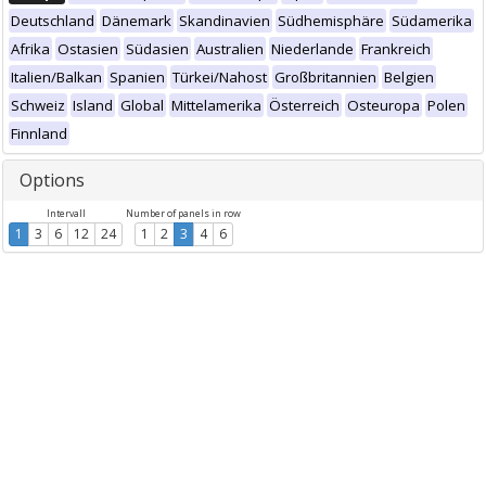
Deutschland
Dänemark
Skandinavien
Südhemisphäre
Südamerika
Afrika
Ostasien
Südasien
Australien
Niederlande
Frankreich
Italien/Balkan
Spanien
Türkei/Nahost
Großbritannien
Belgien
Schweiz
Island
Global
Mittelamerika
Österreich
Osteuropa
Polen
Finnland
Options
Intervall
Number of panels in row
1
3
6
12
24
1
2
3
4
6