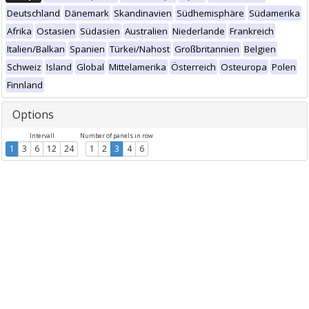
Deutschland
Dänemark
Skandinavien
Südhemisphäre
Südamerika
Afrika
Ostasien
Südasien
Australien
Niederlande
Frankreich
Italien/Balkan
Spanien
Türkei/Nahost
Großbritannien
Belgien
Schweiz
Island
Global
Mittelamerika
Österreich
Osteuropa
Polen
Finnland
Options
Intervall
Number of panels in row
1
3
6
12
24
1
2
3
4
6