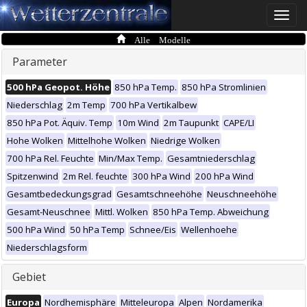
Toggle
naviga
Alle Modelle
Parameter
500 hPa Geopot. Höhe
850 hPa Temp.
850 hPa Stromlinien
Niederschlag
2m Temp
700 hPa Vertikalbew
850 hPa Pot. Äquiv. Temp
10m Wind
2m Taupunkt
CAPE/LI
Hohe Wolken
Mittelhohe Wolken
Niedrige Wolken
700 hPa Rel. Feuchte
Min/Max Temp.
Gesamtniederschlag
Spitzenwind
2m Rel. feuchte
300 hPa Wind
200 hPa Wind
Gesamtbedeckungsgrad
Gesamtschneehöhe
Neuschneehöhe
Gesamt-Neuschnee
Mittl. Wolken
850 hPa Temp. Abweichung
500 hPa Wind
50 hPa Temp
Schnee/Eis
Wellenhoehe
Niederschlagsform
Gebiet
Europa
Nordhemisphäre
Mitteleuropa
Alpen
Nordamerika