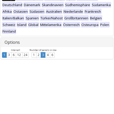
Deutschland
Dänemark
Skandinavien
Südhemisphäre
Südamerika
Afrika
Ostasien
Südasien
Australien
Niederlande
Frankreich
Italien/Balkan
Spanien
Türkei/Nahost
Großbritannien
Belgien
Schweiz
Island
Global
Mittelamerika
Österreich
Osteuropa
Polen
Finnland
Options
Intervall
Number of panels in row
1
3
6
12
24
1
2
3
4
6