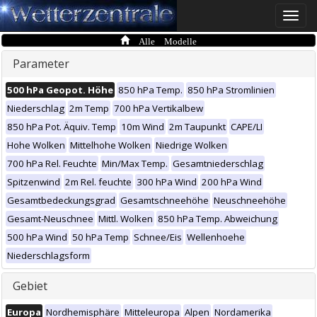
Toggle
naviga
Alle Modelle
Parameter
500 hPa Geopot. Höhe
850 hPa Temp.
850 hPa Stromlinien
Niederschlag
2m Temp
700 hPa Vertikalbew
850 hPa Pot. Äquiv. Temp
10m Wind
2m Taupunkt
CAPE/LI
Hohe Wolken
Mittelhohe Wolken
Niedrige Wolken
700 hPa Rel. Feuchte
Min/Max Temp.
Gesamtniederschlag
Spitzenwind
2m Rel. feuchte
300 hPa Wind
200 hPa Wind
Gesamtbedeckungsgrad
Gesamtschneehöhe
Neuschneehöhe
Gesamt-Neuschnee
Mittl. Wolken
850 hPa Temp. Abweichung
500 hPa Wind
50 hPa Temp
Schnee/Eis
Wellenhoehe
Niederschlagsform
Gebiet
Europa
Nordhemisphäre
Mitteleuropa
Alpen
Nordamerika