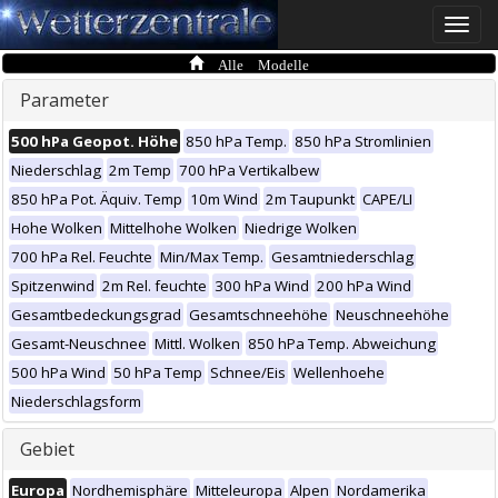
Toggle
naviga
Alle Modelle
Parameter
500 hPa Geopot. Höhe
850 hPa Temp.
850 hPa Stromlinien
Niederschlag
2m Temp
700 hPa Vertikalbew
850 hPa Pot. Äquiv. Temp
10m Wind
2m Taupunkt
CAPE/LI
Hohe Wolken
Mittelhohe Wolken
Niedrige Wolken
700 hPa Rel. Feuchte
Min/Max Temp.
Gesamtniederschlag
Spitzenwind
2m Rel. feuchte
300 hPa Wind
200 hPa Wind
Gesamtbedeckungsgrad
Gesamtschneehöhe
Neuschneehöhe
Gesamt-Neuschnee
Mittl. Wolken
850 hPa Temp. Abweichung
500 hPa Wind
50 hPa Temp
Schnee/Eis
Wellenhoehe
Niederschlagsform
Gebiet
Europa
Nordhemisphäre
Mitteleuropa
Alpen
Nordamerika