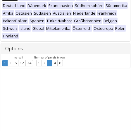
Deutschland
Dänemark
Skandinavien
Südhemisphäre
Südamerika
Afrika
Ostasien
Südasien
Australien
Niederlande
Frankreich
Italien/Balkan
Spanien
Türkei/Nahost
Großbritannien
Belgien
Schweiz
Island
Global
Mittelamerika
Österreich
Osteuropa
Polen
Finnland
Options
Intervall
Number of panels in row
1
3
6
12
24
1
2
3
4
6