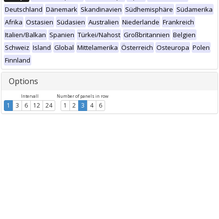
Deutschland
Dänemark
Skandinavien
Südhemisphäre
Südamerika
Afrika
Ostasien
Südasien
Australien
Niederlande
Frankreich
Italien/Balkan
Spanien
Türkei/Nahost
Großbritannien
Belgien
Schweiz
Island
Global
Mittelamerika
Österreich
Osteuropa
Polen
Finnland
Options
Intervall
Number of panels in row
1
3
6
12
24
1
2
3
4
6