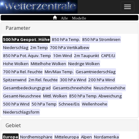
Toggle
naviga
Alle Modelle
Parameter
500 hPa Geopot. Höhe
850 hPa Temp.
850 hPa Stromlinien
Niederschlag
2m Temp
700 hPa Vertikalbew
850 hPa Pot. Äquiv. Temp
10m Wind
2m Taupunkt
CAPE/LI
Hohe Wolken
Mittelhohe Wolken
Niedrige Wolken
700 hPa Rel. Feuchte
Min/Max Temp.
Gesamtniederschlag
Spitzenwind
2m Rel. feuchte
300 hPa Wind
200 hPa Wind
Gesamtbedeckungsgrad
Gesamtschneehöhe
Neuschneehöhe
Gesamt-Neuschnee
Mittl. Wolken
850 hPa Temp. Abweichung
500 hPa Wind
50 hPa Temp
Schnee/Eis
Wellenhoehe
Niederschlagsform
Gebiet
Europa
Nordhemisphäre
Mitteleuropa
Alpen
Nordamerika