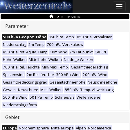
Toggle
naviga
Alle Modelle
Parameter
500 hPa Geopot. Höhe
850 hPa Temp.
850 hPa Stromlinien
Niederschlag
2m Temp
700 hPa Vertikalbew
850 hPa Pot. Äquiv. Temp
10m Wind
2m Taupunkt
CAPE/LI
Hohe Wolken
Mittelhohe Wolken
Niedrige Wolken
700 hPa Rel. Feuchte
Min/Max Temp.
Gesamtniederschlag
Spitzenwind
2m Rel. feuchte
300 hPa Wind
200 hPa Wind
Gesamtbedeckungsgrad
Gesamtschneehöhe
Neuschneehöhe
Gesamt-Neuschnee
Mittl. Wolken
850 hPa Temp. Abweichung
500 hPa Wind
50 hPa Temp
Schnee/Eis
Wellenhoehe
Niederschlagsform
Gebiet
Europa
Nordhemisphäre
Mitteleuropa
Alpen
Nordamerika