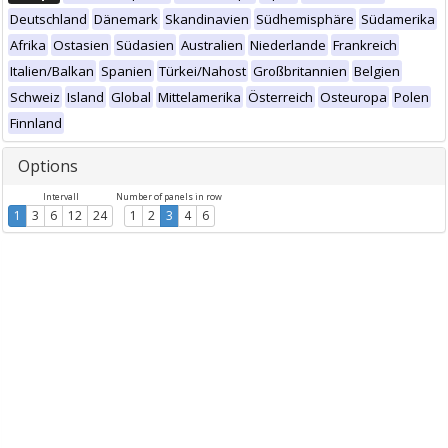
Deutschland
Dänemark
Skandinavien
Südhemisphäre
Südamerika
Afrika
Ostasien
Südasien
Australien
Niederlande
Frankreich
Italien/Balkan
Spanien
Türkei/Nahost
Großbritannien
Belgien
Schweiz
Island
Global
Mittelamerika
Österreich
Osteuropa
Polen
Finnland
Options
Intervall
Number of panels in row
1
3
6
12
24
1
2
3
4
6