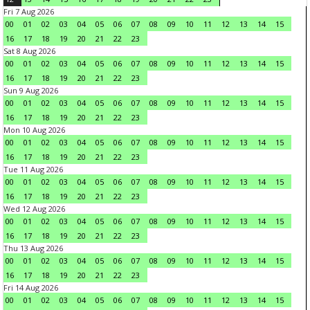
Fri 7 Aug 2026
00
01
02
03
04
05
06
07
08
09
10
11
12
13
14
15
16
17
18
19
20
21
22
23
Sat 8 Aug 2026
00
01
02
03
04
05
06
07
08
09
10
11
12
13
14
15
16
17
18
19
20
21
22
23
Sun 9 Aug 2026
00
01
02
03
04
05
06
07
08
09
10
11
12
13
14
15
16
17
18
19
20
21
22
23
Mon 10 Aug 2026
00
01
02
03
04
05
06
07
08
09
10
11
12
13
14
15
16
17
18
19
20
21
22
23
Tue 11 Aug 2026
00
01
02
03
04
05
06
07
08
09
10
11
12
13
14
15
16
17
18
19
20
21
22
23
Wed 12 Aug 2026
00
01
02
03
04
05
06
07
08
09
10
11
12
13
14
15
16
17
18
19
20
21
22
23
Thu 13 Aug 2026
00
01
02
03
04
05
06
07
08
09
10
11
12
13
14
15
16
17
18
19
20
21
22
23
Fri 14 Aug 2026
00
01
02
03
04
05
06
07
08
09
10
11
12
13
14
15