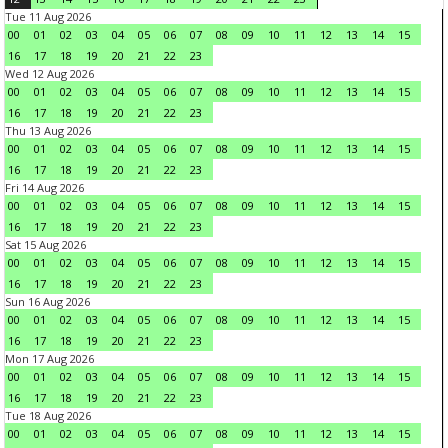
Tue 11 Aug 2026
00
01
02
03
04
05
06
07
08
09
10
11
12
13
14
15
16
17
18
19
20
21
22
23
Wed 12 Aug 2026
00
01
02
03
04
05
06
07
08
09
10
11
12
13
14
15
16
17
18
19
20
21
22
23
Thu 13 Aug 2026
00
01
02
03
04
05
06
07
08
09
10
11
12
13
14
15
16
17
18
19
20
21
22
23
Fri 14 Aug 2026
00
01
02
03
04
05
06
07
08
09
10
11
12
13
14
15
16
17
18
19
20
21
22
23
Sat 15 Aug 2026
00
01
02
03
04
05
06
07
08
09
10
11
12
13
14
15
16
17
18
19
20
21
22
23
Sun 16 Aug 2026
00
01
02
03
04
05
06
07
08
09
10
11
12
13
14
15
16
17
18
19
20
21
22
23
Mon 17 Aug 2026
00
01
02
03
04
05
06
07
08
09
10
11
12
13
14
15
16
17
18
19
20
21
22
23
Tue 18 Aug 2026
00
01
02
03
04
05
06
07
08
09
10
11
12
13
14
15