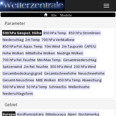
Toggle
naviga
Alle Modelle
Parameter
500 hPa Geopot. Höhe
850 hPa Temp.
850 hPa Stromlinien
Niederschlag
2m Temp
700 hPa Vertikalbew
850 hPa Pot. Äquiv. Temp
10m Wind
2m Taupunkt
CAPE/LI
Hohe Wolken
Mittelhohe Wolken
Niedrige Wolken
700 hPa Rel. Feuchte
Min/Max Temp.
Gesamtniederschlag
Spitzenwind
2m Rel. feuchte
300 hPa Wind
200 hPa Wind
Gesamtbedeckungsgrad
Gesamtschneehöhe
Neuschneehöhe
Gesamt-Neuschnee
Mittl. Wolken
850 hPa Temp. Abweichung
500 hPa Wind
50 hPa Temp
Schnee/Eis
Wellenhoehe
Niederschlagsform
Gebiet
Europa
Nordhemisphäre
Mitteleuropa
Alpen
Nordamerika