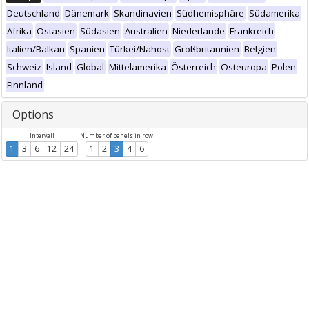
Deutschland
Dänemark
Skandinavien
Südhemisphäre
Südamerika
Afrika
Ostasien
Südasien
Australien
Niederlande
Frankreich
Italien/Balkan
Spanien
Türkei/Nahost
Großbritannien
Belgien
Schweiz
Island
Global
Mittelamerika
Österreich
Osteuropa
Polen
Finnland
Options
Intervall
Number of panels in row
1
3
6
12
24
1
2
3
4
6