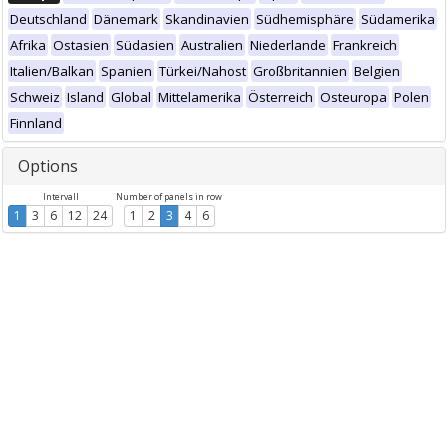
Deutschland
Dänemark
Skandinavien
Südhemisphäre
Südamerika
Afrika
Ostasien
Südasien
Australien
Niederlande
Frankreich
Italien/Balkan
Spanien
Türkei/Nahost
Großbritannien
Belgien
Schweiz
Island
Global
Mittelamerika
Österreich
Osteuropa
Polen
Finnland
Options
Intervall
Number of panels in row
1
3
6
12
24
1
2
3
4
6