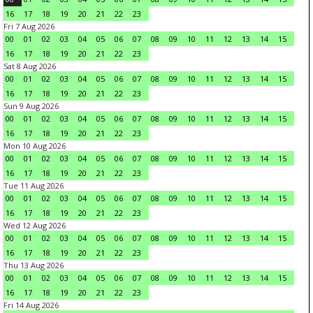
16
17
18
19
20
21
22
23
Fri 7 Aug 2026
00
01
02
03
04
05
06
07
08
09
10
11
12
13
14
15
16
17
18
19
20
21
22
23
Sat 8 Aug 2026
00
01
02
03
04
05
06
07
08
09
10
11
12
13
14
15
16
17
18
19
20
21
22
23
Sun 9 Aug 2026
00
01
02
03
04
05
06
07
08
09
10
11
12
13
14
15
16
17
18
19
20
21
22
23
Mon 10 Aug 2026
00
01
02
03
04
05
06
07
08
09
10
11
12
13
14
15
16
17
18
19
20
21
22
23
Tue 11 Aug 2026
00
01
02
03
04
05
06
07
08
09
10
11
12
13
14
15
16
17
18
19
20
21
22
23
Wed 12 Aug 2026
00
01
02
03
04
05
06
07
08
09
10
11
12
13
14
15
16
17
18
19
20
21
22
23
Thu 13 Aug 2026
00
01
02
03
04
05
06
07
08
09
10
11
12
13
14
15
16
17
18
19
20
21
22
23
Fri 14 Aug 2026