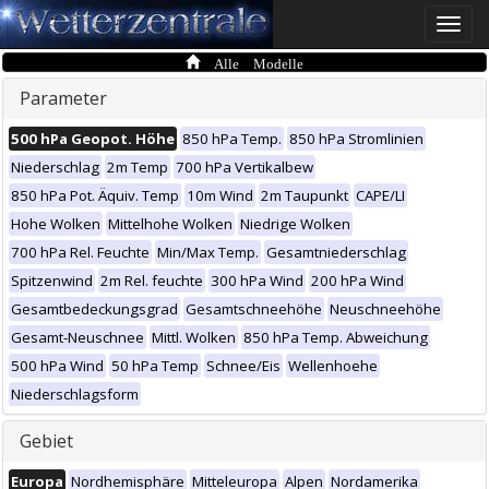
Toggle
naviga
Alle Modelle
Parameter
500 hPa Geopot. Höhe
850 hPa Temp.
850 hPa Stromlinien
Niederschlag
2m Temp
700 hPa Vertikalbew
850 hPa Pot. Äquiv. Temp
10m Wind
2m Taupunkt
CAPE/LI
Hohe Wolken
Mittelhohe Wolken
Niedrige Wolken
700 hPa Rel. Feuchte
Min/Max Temp.
Gesamtniederschlag
Spitzenwind
2m Rel. feuchte
300 hPa Wind
200 hPa Wind
Gesamtbedeckungsgrad
Gesamtschneehöhe
Neuschneehöhe
Gesamt-Neuschnee
Mittl. Wolken
850 hPa Temp. Abweichung
500 hPa Wind
50 hPa Temp
Schnee/Eis
Wellenhoehe
Niederschlagsform
Gebiet
Europa
Nordhemisphäre
Mitteleuropa
Alpen
Nordamerika