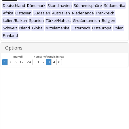
Deutschland
Dänemark
Skandinavien
Südhemisphäre
Südamerika
Afrika
Ostasien
Südasien
Australien
Niederlande
Frankreich
Italien/Balkan
Spanien
Türkei/Nahost
Großbritannien
Belgien
Schweiz
Island
Global
Mittelamerika
Österreich
Osteuropa
Polen
Finnland
Options
Intervall
Number of panels in row
1
3
6
12
24
1
2
3
4
6