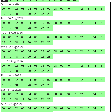
Sun 9 Aug 2026
00
01
02
03
04
05
06
07
08
09
10
11
12
13
14
15
16
17
18
19
20
21
22
23
Mon 10 Aug 2026
00
01
02
03
04
05
06
07
08
09
10
11
12
13
14
15
16
17
18
19
20
21
22
23
Tue 11 Aug 2026
00
01
02
03
04
05
06
07
08
09
10
11
12
13
14
15
16
17
18
19
20
21
22
23
Wed 12 Aug 2026
00
01
02
03
04
05
06
07
08
09
10
11
12
13
14
15
16
17
18
19
20
21
22
23
Thu 13 Aug 2026
00
01
02
03
04
05
06
07
08
09
10
11
12
13
14
15
16
17
18
19
20
21
22
23
Fri 14 Aug 2026
00
01
02
03
04
05
06
07
08
09
10
11
12
13
14
15
16
17
18
19
20
21
22
23
Sat 15 Aug 2026
00
01
02
03
04
05
06
07
08
09
10
11
12
13
14
15
16
17
18
19
20
21
22
23
Sun 16 Aug 2026
00
01
02
03
04
05
06
07
08
09
10
11
12
13
14
15