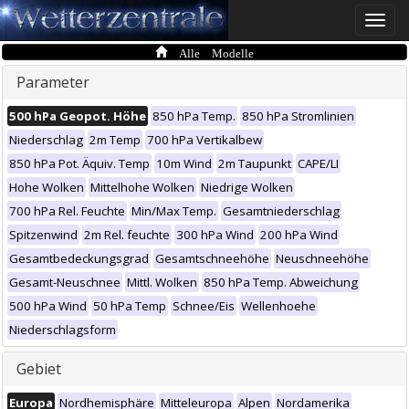
Toggle
naviga
Alle Modelle
Parameter
500 hPa Geopot. Höhe
850 hPa Temp.
850 hPa Stromlinien
Niederschlag
2m Temp
700 hPa Vertikalbew
850 hPa Pot. Äquiv. Temp
10m Wind
2m Taupunkt
CAPE/LI
Hohe Wolken
Mittelhohe Wolken
Niedrige Wolken
700 hPa Rel. Feuchte
Min/Max Temp.
Gesamtniederschlag
Spitzenwind
2m Rel. feuchte
300 hPa Wind
200 hPa Wind
Gesamtbedeckungsgrad
Gesamtschneehöhe
Neuschneehöhe
Gesamt-Neuschnee
Mittl. Wolken
850 hPa Temp. Abweichung
500 hPa Wind
50 hPa Temp
Schnee/Eis
Wellenhoehe
Niederschlagsform
Gebiet
Europa
Nordhemisphäre
Mitteleuropa
Alpen
Nordamerika