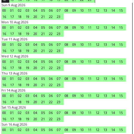
Sun 9 Aug 2026
00
01
02
03
04
05
06
07
08
09
10
11
12
13
14
15
16
17
18
19
20
21
22
23
Mon 10 Aug 2026
00
01
02
03
04
05
06
07
08
09
10
11
12
13
14
15
16
17
18
19
20
21
22
23
Tue 11 Aug 2026
00
01
02
03
04
05
06
07
08
09
10
11
12
13
14
15
16
17
18
19
20
21
22
23
Wed 12 Aug 2026
00
01
02
03
04
05
06
07
08
09
10
11
12
13
14
15
16
17
18
19
20
21
22
23
Thu 13 Aug 2026
00
01
02
03
04
05
06
07
08
09
10
11
12
13
14
15
16
17
18
19
20
21
22
23
Fri 14 Aug 2026
00
01
02
03
04
05
06
07
08
09
10
11
12
13
14
15
16
17
18
19
20
21
22
23
Sat 15 Aug 2026
00
01
02
03
04
05
06
07
08
09
10
11
12
13
14
15
16
17
18
19
20
21
22
23
Sun 16 Aug 2026
00
01
02
03
04
05
06
07
08
09
10
11
12
13
14
15