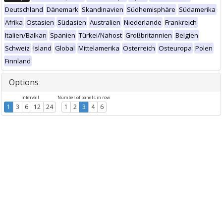
Deutschland
Dänemark
Skandinavien
Südhemisphäre
Südamerika
Afrika
Ostasien
Südasien
Australien
Niederlande
Frankreich
Italien/Balkan
Spanien
Türkei/Nahost
Großbritannien
Belgien
Schweiz
Island
Global
Mittelamerika
Österreich
Osteuropa
Polen
Finnland
Options
Intervall
Number of panels in row
1
3
6
12
24
1
2
3
4
6