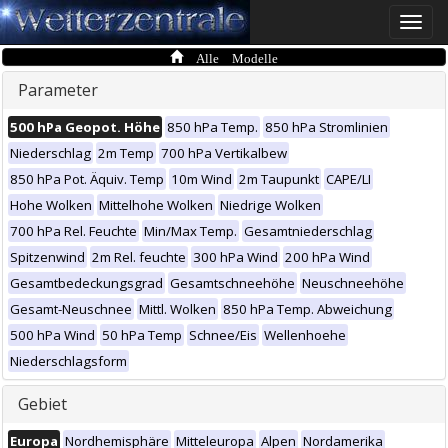
Toggle
naviga
Alle Modelle
Parameter
500 hPa Geopot. Höhe
850 hPa Temp.
850 hPa Stromlinien
Niederschlag
2m Temp
700 hPa Vertikalbew
850 hPa Pot. Äquiv. Temp
10m Wind
2m Taupunkt
CAPE/LI
Hohe Wolken
Mittelhohe Wolken
Niedrige Wolken
700 hPa Rel. Feuchte
Min/Max Temp.
Gesamtniederschlag
Spitzenwind
2m Rel. feuchte
300 hPa Wind
200 hPa Wind
Gesamtbedeckungsgrad
Gesamtschneehöhe
Neuschneehöhe
Gesamt-Neuschnee
Mittl. Wolken
850 hPa Temp. Abweichung
500 hPa Wind
50 hPa Temp
Schnee/Eis
Wellenhoehe
Niederschlagsform
Gebiet
Europa
Nordhemisphäre
Mitteleuropa
Alpen
Nordamerika