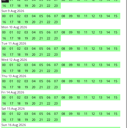
16
17
18
19
20
21
22
23
Sun 9 Aug 2026
00
01
02
03
04
05
06
07
08
09
10
11
12
13
14
15
16
17
18
19
20
21
22
23
Mon 10 Aug 2026
00
01
02
03
04
05
06
07
08
09
10
11
12
13
14
15
16
17
18
19
20
21
22
23
Tue 11 Aug 2026
00
01
02
03
04
05
06
07
08
09
10
11
12
13
14
15
16
17
18
19
20
21
22
23
Wed 12 Aug 2026
00
01
02
03
04
05
06
07
08
09
10
11
12
13
14
15
16
17
18
19
20
21
22
23
Thu 13 Aug 2026
00
01
02
03
04
05
06
07
08
09
10
11
12
13
14
15
16
17
18
19
20
21
22
23
Fri 14 Aug 2026
00
01
02
03
04
05
06
07
08
09
10
11
12
13
14
15
16
17
18
19
20
21
22
23
Sat 15 Aug 2026
00
01
02
03
04
05
06
07
08
09
10
11
12
13
14
15
16
17
18
19
20
21
22
23
Sun 16 Aug 2026