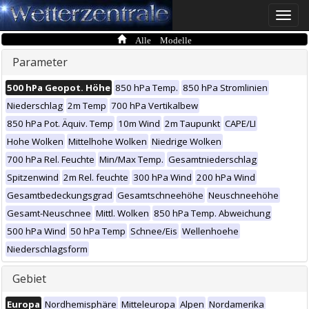
Toggle
naviga
Alle Modelle
Parameter
500 hPa Geopot. Höhe
850 hPa Temp.
850 hPa Stromlinien
Niederschlag
2m Temp
700 hPa Vertikalbew
850 hPa Pot. Äquiv. Temp
10m Wind
2m Taupunkt
CAPE/LI
Hohe Wolken
Mittelhohe Wolken
Niedrige Wolken
700 hPa Rel. Feuchte
Min/Max Temp.
Gesamtniederschlag
Spitzenwind
2m Rel. feuchte
300 hPa Wind
200 hPa Wind
Gesamtbedeckungsgrad
Gesamtschneehöhe
Neuschneehöhe
Gesamt-Neuschnee
Mittl. Wolken
850 hPa Temp. Abweichung
500 hPa Wind
50 hPa Temp
Schnee/Eis
Wellenhoehe
Niederschlagsform
Gebiet
Europa
Nordhemisphäre
Mitteleuropa
Alpen
Nordamerika