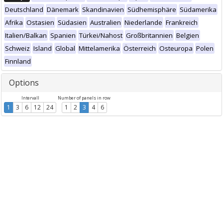
Deutschland
Dänemark
Skandinavien
Südhemisphäre
Südamerika
Afrika
Ostasien
Südasien
Australien
Niederlande
Frankreich
Italien/Balkan
Spanien
Türkei/Nahost
Großbritannien
Belgien
Schweiz
Island
Global
Mittelamerika
Österreich
Osteuropa
Polen
Finnland
Options
Intervall
Number of panels in row
1
3
6
12
24
1
2
3
4
6