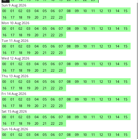
Sun 9 Aug 2026
00
01
02
03
04
05
06
07
08
09
10
11
12
13
14
15
16
17
18
19
20
21
22
23
Mon 10 Aug 2026
00
01
02
03
04
05
06
07
08
09
10
11
12
13
14
15
16
17
18
19
20
21
22
23
Tue 11 Aug 2026
00
01
02
03
04
05
06
07
08
09
10
11
12
13
14
15
16
17
18
19
20
21
22
23
Wed 12 Aug 2026
00
01
02
03
04
05
06
07
08
09
10
11
12
13
14
15
16
17
18
19
20
21
22
23
Thu 13 Aug 2026
00
01
02
03
04
05
06
07
08
09
10
11
12
13
14
15
16
17
18
19
20
21
22
23
Fri 14 Aug 2026
00
01
02
03
04
05
06
07
08
09
10
11
12
13
14
15
16
17
18
19
20
21
22
23
Sat 15 Aug 2026
00
01
02
03
04
05
06
07
08
09
10
11
12
13
14
15
16
17
18
19
20
21
22
23
Sun 16 Aug 2026
00
01
02
03
04
05
06
07
08
09
10
11
12
13
14
15