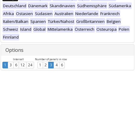
Deutschland
Dänemark
Skandinavien
Südhemisphäre
Südamerika
Afrika
Ostasien
Südasien
Australien
Niederlande
Frankreich
Italien/Balkan
Spanien
Türkei/Nahost
Großbritannien
Belgien
Schweiz
Island
Global
Mittelamerika
Österreich
Osteuropa
Polen
Finnland
Options
Intervall
Number of panels in row
1
3
6
12
24
1
2
3
4
6