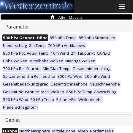
Toggle
naviga
Alle Modelle
Parameter
500 hPa Geopot. Höhe
850 hPa Temp.
850 hPa Stromlinien
Niederschlag
2m Temp
700 hPa Vertikalbew
850 hPa Pot. Äquiv. Temp
10m Wind
2m Taupunkt
CAPE/LI
Hohe Wolken
Mittelhohe Wolken
Niedrige Wolken
700 hPa Rel. Feuchte
Min/Max Temp.
Gesamtniederschlag
Spitzenwind
2m Rel. feuchte
300 hPa Wind
200 hPa Wind
Gesamtbedeckungsgrad
Gesamtschneehöhe
Neuschneehöhe
Gesamt-Neuschnee
Mittl. Wolken
850 hPa Temp. Abweichung
500 hPa Wind
50 hPa Temp
Schnee/Eis
Wellenhoehe
Niederschlagsform
Gebiet
Europa
Nordhemisphäre
Mitteleuropa
Alpen
Nordamerika