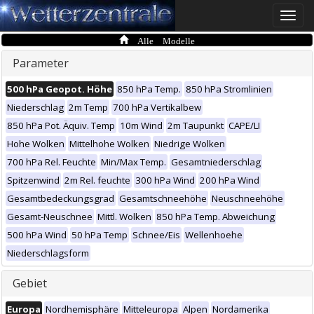
Toggle
naviga
Alle Modelle
Parameter
500 hPa Geopot. Höhe
850 hPa Temp.
850 hPa Stromlinien
Niederschlag
2m Temp
700 hPa Vertikalbew
850 hPa Pot. Äquiv. Temp
10m Wind
2m Taupunkt
CAPE/LI
Hohe Wolken
Mittelhohe Wolken
Niedrige Wolken
700 hPa Rel. Feuchte
Min/Max Temp.
Gesamtniederschlag
Spitzenwind
2m Rel. feuchte
300 hPa Wind
200 hPa Wind
Gesamtbedeckungsgrad
Gesamtschneehöhe
Neuschneehöhe
Gesamt-Neuschnee
Mittl. Wolken
850 hPa Temp. Abweichung
500 hPa Wind
50 hPa Temp
Schnee/Eis
Wellenhoehe
Niederschlagsform
Gebiet
Europa
Nordhemisphäre
Mitteleuropa
Alpen
Nordamerika