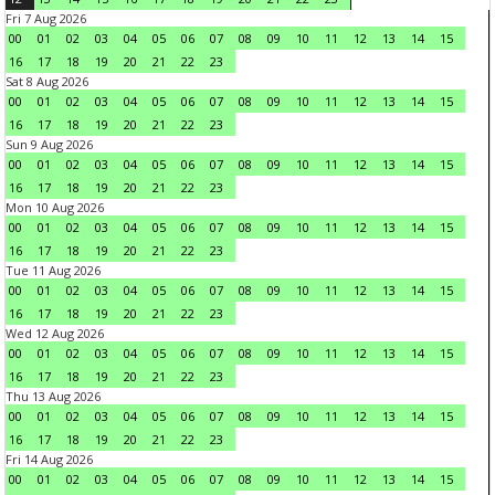
Fri 7 Aug 2026
00
01
02
03
04
05
06
07
08
09
10
11
12
13
14
15
16
17
18
19
20
21
22
23
Sat 8 Aug 2026
00
01
02
03
04
05
06
07
08
09
10
11
12
13
14
15
16
17
18
19
20
21
22
23
Sun 9 Aug 2026
00
01
02
03
04
05
06
07
08
09
10
11
12
13
14
15
16
17
18
19
20
21
22
23
Mon 10 Aug 2026
00
01
02
03
04
05
06
07
08
09
10
11
12
13
14
15
16
17
18
19
20
21
22
23
Tue 11 Aug 2026
00
01
02
03
04
05
06
07
08
09
10
11
12
13
14
15
16
17
18
19
20
21
22
23
Wed 12 Aug 2026
00
01
02
03
04
05
06
07
08
09
10
11
12
13
14
15
16
17
18
19
20
21
22
23
Thu 13 Aug 2026
00
01
02
03
04
05
06
07
08
09
10
11
12
13
14
15
16
17
18
19
20
21
22
23
Fri 14 Aug 2026
00
01
02
03
04
05
06
07
08
09
10
11
12
13
14
15