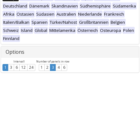
Deutschland
Dänemark
Skandinavien
Südhemisphäre
Südamerika
Afrika
Ostasien
Südasien
Australien
Niederlande
Frankreich
Italien/Balkan
Spanien
Türkei/Nahost
Großbritannien
Belgien
Schweiz
Island
Global
Mittelamerika
Österreich
Osteuropa
Polen
Finnland
Options
Intervall
Number of panels in row
1
3
6
12
24
1
2
3
4
6